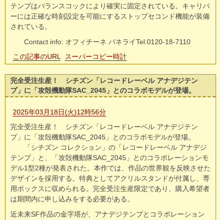
テンプはバランスコックにより確実に固定されている。キャリバ
ーには正確な時刻設定を可能にするストップセコンド機能が装備
されている。
Contact info: オフィチーネ パネライTel.0120-18-7110
この記事のURL
スーパーコピー時計
完全受注生産！ シチズン「レコードレーベル アナデジテン
プ」に「攻殻機動隊SAC_2045」とのコラボモデルが登場。
2025年03月18日(火)12時56分
完全受注生産！ シチズン「レコードレーベル アナデジテン
プ」に「攻殻機動隊SAC_2045」とのコラボモデルが登場。
「シチズン コレクション」の「レコードレーベル アナデジ
テンプ」と、「攻殻機動隊SAC_2045」とのコラボレーションモ
デル1型2種が発表された。本作では、作品の世界観を反映させた
デザインを採用する。特典としてアクリルスタンドが付属し、専
用ボックスに収められる。完全受注生産限定であり、購入希望者
は期間内に申し込みをする必要がある。
近未来SF作品の金字塔が、アナデジテンプとコラボレーション