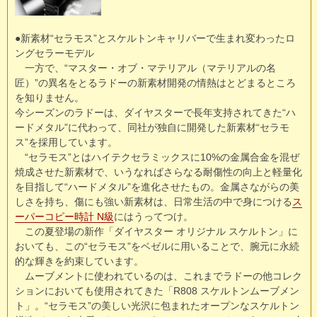
●新素材“セラモス”とスケルトンキャリバーで生まれ変わったロ
ングセラーモデル
一方で、“マスター・オブ・マテリアル（マテリアルの名
匠）”の異名をとるラドーの新素材開発の情熱はとどまるところ
を知りません。
今シーズンのラドーは、ダイヤスターで長年支持されてきた“ハ
ードメタル”に代わって、同社が独自に開発した新素材“セラモ
ス”を採用しています。
“セラモス”とはハイテクセラミックスに10%の金属合金を混ぜ
焼成させた新素材で、いうなればさらなる耐傷性の向上と軽量化
を目指して“ハードメタル”を進化させたもの。金属さながらの美
しさを持ち、傷にも強い新素材は、日常生活の中で身につける
ス
ーパーコピー時計 N級
にはうってつけ。
この夏登場の新作「ダイヤスター オリジナル スケルトン」に
おいても、この“セラモス”をベゼルに用いることで、腕元に永続
的な輝きを約束しています。
ムーブメントに使われているのは、これまでラドーの他コレク
ションにおいても使用されてきた「R808 スケルトンムーブメン
ト」。“セラモス”の美しい光沢に包まれたオープンなスケルトン