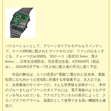
バリエーションとして、グリーンダイアルモデルもラインナッ
プ。ケース6時側に配されたマークやロゴが、ファンの心をくす
ぐる。クォーツ(Cal.8989)。SSケース（直径32.5mm、厚さ
8mm）。日常生活用防水。完全受注生産。4万9500円（税込
み）。2024年6月下旬～7月上旬に購入者の手元に届く予定。
作品の舞台は、人々の意思が“電脳”に繋がれた近未来。電脳
犯罪に立ち向かう公安9課に所属する草薙素子は、主人公であ
り、全身義体のサイボーグだ。そんな世界観を反映すべく、本作
のブルーまたはグリーンのダイアルには、電子基板のようなデザ
インを与えられている。アナログとデジタルの表示によって、ク
ロノグラフやアラーム、温度計として使用できる高い機能性も健
在だ。