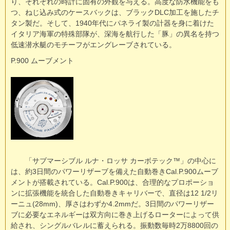
り、それぞれの時計に固有の外観を与える。高度な防水機能をも
つ、ねじ込み式のケースバックは、ブラックDLC加工を施したチ
タン製だ。そして、1940年代にパネライ製の計器を身に着けた
イタリア海軍の特殊部隊が、深海を航行した「豚」の異名を持つ
低速潜水艇のモチーフがエングレーブされている。
P.900 ムーブメント
「サブマーシブル ルナ・ロッサ カーボテック™」の中心に
は、約3日間のパワーリザーブを備えた自動巻きCal.P.900ムーブ
メントが搭載されている。Cal.P.900は、合理的なプロポーショ
ンに拡張機能を統合した自動巻きキャリバーで、直径は12 1/2リ
ーニュ(28mm)、厚さはわずか4.2mmだ。3日間のパワーリザー
ブに必要なエネルギーは双方向に巻き上げるローターによって供
給され、シングルバレルに蓄えられる。振動数毎時2万8800回の