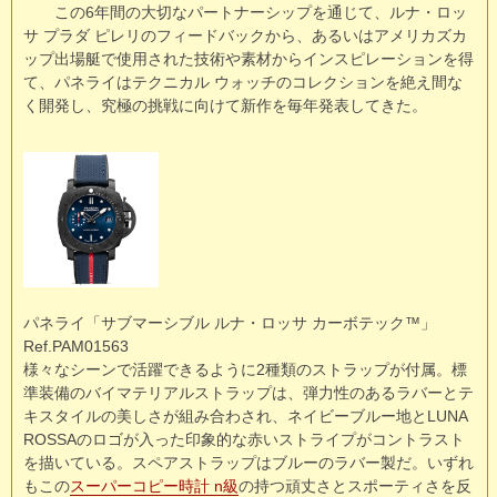
この6年間の大切なパートナーシップを通じて、ルナ・ロッ
サ プラダ ピレリのフィードバックから、あるいはアメリカズカ
ップ出場艇で使用された技術や素材からインスピレーションを得
て、パネライはテクニカル ウォッチのコレクションを絶え間な
く開発し、究極の挑戦に向けて新作を毎年発表してきた。
パネライ「サブマーシブル ルナ・ロッサ カーボテック™」
Ref.PAM01563
様々なシーンで活躍できるように2種類のストラップが付属。標
準装備のバイマテリアルストラップは、弾力性のあるラバーとテ
キスタイルの美しさが組み合わされ、ネイビーブルー地とLUNA
ROSSAのロゴが入った印象的な赤いストライプがコントラスト
を描いている。スペアストラップはブルーのラバー製だ。いずれ
もこの
スーパーコピー時計 n級
の持つ頑丈さとスポーティさを反