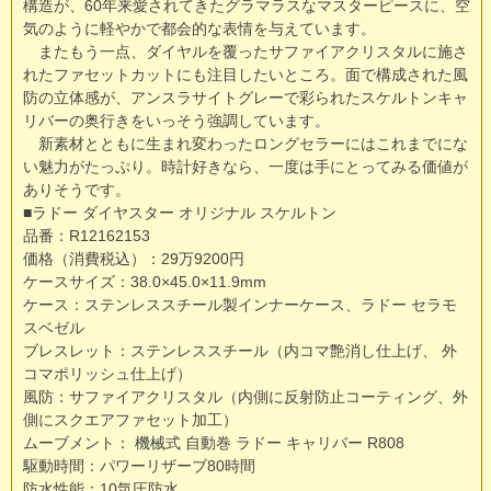
構造が、60年来愛されてきたグラマラスなマスターピースに、空
気のように軽やかで都会的な表情を与えています。
またもう一点、ダイヤルを覆ったサファイアクリスタルに施さ
れたファセットカットにも注目したいところ。面で構成された風
防の立体感が、アンスラサイトグレーで彩られたスケルトンキャ
リバーの奥行きをいっそう強調しています。
新素材とともに生まれ変わったロングセラーにはこれまでにな
い魅力がたっぷり。時計好きなら、一度は手にとってみる価値が
ありそうです。
■ラドー ダイヤスター オリジナル スケルトン
品番：R12162153
価格（消費税込）：29万9200円
ケースサイズ：38.0×45.0×11.9mm
ケース：ステンレススチール製インナーケース、ラドー セラモ
スベゼル
ブレスレット：ステンレススチール（内コマ艶消し仕上げ、 外
コマポリッシュ仕上げ）
風防：サファイアクリスタル（内側に反射防止コーティング、外
側にスクエアファセット加工）
ムーブメント： 機械式 自動巻 ラドー キャリバー R808
駆動時間：パワーリザーブ80時間
防水性能：10気圧防水