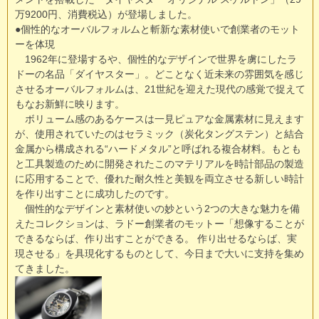
万9200円、消費税込）が登場しました。
●個性的なオーバルフォルムと斬新な素材使いで創業者のモット
ーを体現
1962年に登場するや、個性的なデザインで世界を虜にしたラ
ドーの名品「ダイヤスター」。どことなく近未来の雰囲気を感じ
させるオーバルフォルムは、21世紀を迎えた現代の感覚で捉えて
もなお新鮮に映ります。
ボリューム感のあるケースは一見ピュアな金属素材に見えます
が、使用されていたのはセラミック（炭化タングステン）と結合
金属から構成される“ハードメタル”と呼ばれる複合材料。もとも
と工具製造のために開発されたこのマテリアルを時計部品の製造
に応用することで、優れた耐久性と美観を両立させる新しい時計
を作り出すことに成功したのです。
個性的なデザインと素材使いの妙という2つの大きな魅力を備
えたコレクションは、ラドー創業者のモットー「想像することが
できるならば、作り出すことができる。 作り出せるならば、実
現させる」を具現化するものとして、今日まで大いに支持を集め
てきました。