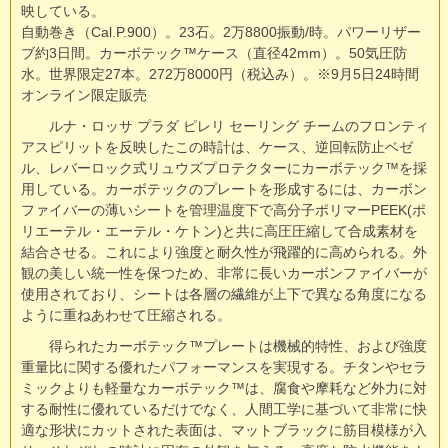
映している。
自動巻き（Cal.P.900）。23石。2万8800振動/時。パワーリザー
ブ約3日間。カーボテック™ケース（直径42mm）。50気圧防
水。世界限定27本。272万8000円（税込み）。※9月5日24時間
オンライン限定販売
ルナ・ロッサ プラダ ピレリ セーリング チームのフロンティ
アスピリットを反映したこの時計は、ケース、逆回転防止ベゼ
ル、レバーロック式リュウズプロテクターにカーボテック™を採
用している。カーボテックのプレートを形成するには、カーボン
ファイバーの薄いシートを管理温度下で高分子ポリマーPEEK(ポ
リエーテル・エーテル・ケトン)と共に高圧圧縮して合成素材を
結合させる。これにより強度と耐久性が飛躍的に高められる。外
観の美しい統一性を保つため、非常に長いカーボンファイバーが
使用されており、シートは各層の繊維が上下で異なる角度になる
ように重ねあわせて圧縮される。
得られたカーボテック™プレートは機械的特性、および強度
重量比に関する優れたパフォーマンスを実現する。チタンやセラ
ミックよりも軽量なカーボテック™は、腐食や摩耗など外力に対
する耐性に優れているだけでなく、人間工学に基づいて非常に快
適な形状にカットされた表面は、マットブラックに筋目模様が入